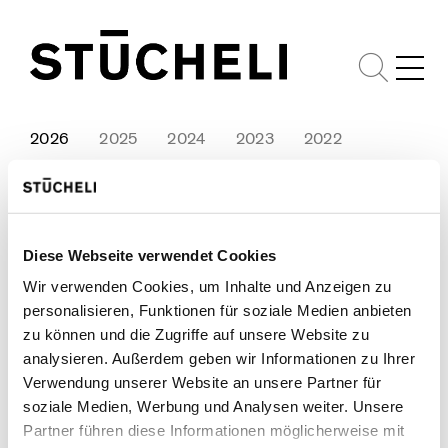
2026
2025
2024
2023
2022
2021
2020
2019
2018
2017
2016
06.08.2026
Aufbruch statt Abbruch -
Diese Webseite verwendet Cookies
Hegianwandweg, Zürich -
Wir verwenden Cookies, um Inhalte und Anzeigen zu
Bau des Monats
personalisieren, Funktionen für soziale Medien anbieten
zu können und die Zugriffe auf unsere Website zu
16.07.2026
Eichhof West – Baufeld
analysieren. Außerdem geben wir Informationen zu Ihrer
C, Luzern Kriens
Verwendung unserer Website an unsere Partner für
soziale Medien, Werbung und Analysen weiter. Unsere
21.05.2026
80 Jahre Stücheli – Unser
Partner führen diese Informationen möglicherweise mit
Jubiläum voller